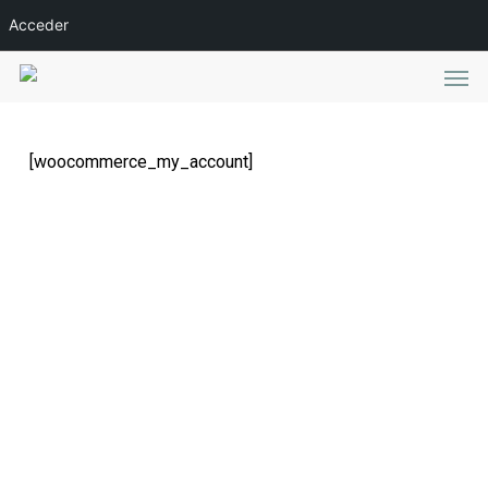
Skip
Acceder
to
Men
main
content
[woocommerce_my_account]